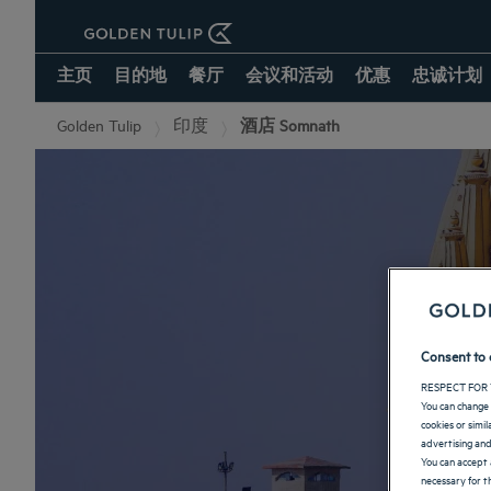
主页
目的地
餐厅
会议和活动
优惠
忠诚计划
Golden Tulip
印度
酒店 Somnath
Consent to 
RESPECT FOR 
You can change 
cookies or simi
advertising and
You can accept 
necessary for th