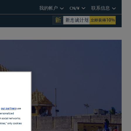
我的帐户
CN/¥
联系信息
d
our partners
use
personalized
 social networks.
kies," only cookies