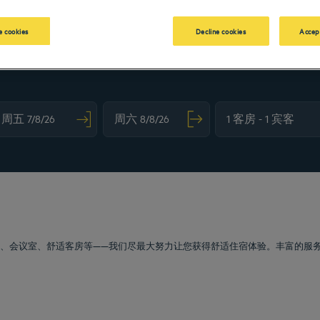
 cookies
Decline cookies
Accep
vigate forward to interact with the calendar and select a date. Press the question m
Navigate backward to interact with the calendar and sele
车服务、会议室、舒适客房等——我们尽最大努力让您获得舒适住宿体验。丰富的