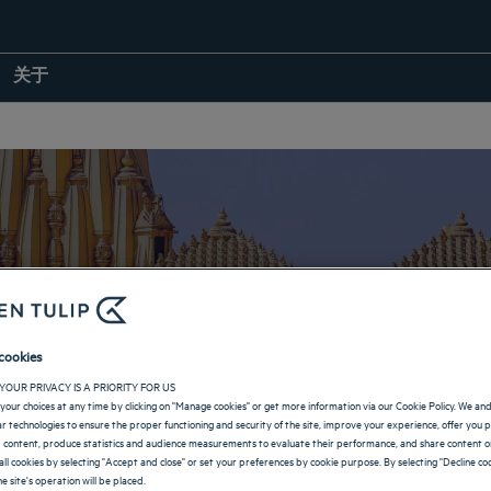
关于
Somnath 酒店
cookies
YOUR PRIVACY IS A PRIORITY FOR US
your choices at any time by clicking on "Manage cookies" or get more information via our Cookie Policy. We an
返回印度页面
lar technologies to ensure the proper functioning and security of the site, improve your experience, offer you 
 content, produce statistics and audience measurements to evaluate their performance, and share content on
all cookies by selecting "Accept and close" or set your preferences by cookie purpose. By selecting "Decline coo
e site's operation will be placed.