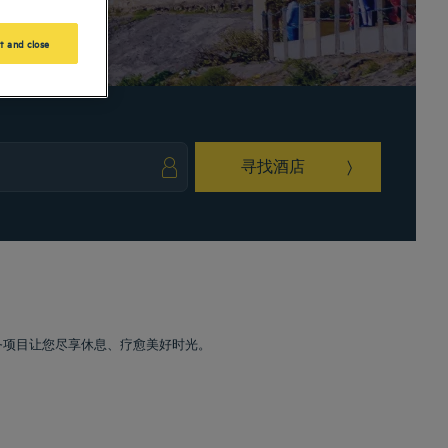
t and close
寻找酒店
ark key to get the keyboard shortcuts for changing dates.
ct a date. Press the question mark key to get the keyboard shortcuts for changing da
服务项目让您尽享休息、疗愈美好时光。