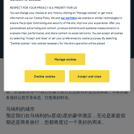
Navigate forward to interact with the calendar and select a date. Press the ques
Navigate backward to interact with the ca
RESPECT FOR YOUR PRIVACY IS A PRIORITY FOR US
You can change your choices at any time by clicking on "Manage cookies" or get more
information via our Cookie Policy. We and
our partners
use cookies or similar technologies to
ensure the proper functioning and security of the site, improve your experience, offer you
添加特惠代码
personalized advertising and content, produce statistics and audience measurements to
evaluate their performance, and share content on social networks. You can accept all cookies
by selecting "Accept and close" or set your preferences by cookie purpose. By selecting
"Decline cookies," only cookies necessary for the site's operation will be placed.
寻找酒店
Manage cookies
Decline cookies
Accept and close
我们的郁锦香酒店欢迎您来访马纳利。为您提供餐厅、泊车服务、会议
室、舒适客房等——我们尽最大努力让您获得舒适住宿体验。丰富的服
务项目让您尽享休息、疗愈美好时光。
马纳利的城市
预定我们在马纳利的4星或5星的豪华酒店，无论是家庭假
期还是商务旅行，您都将度过一个美好的周末。