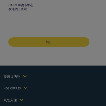
830 m 距离市中心
在地图上查看
成都酒店
峨嵋山酒店
预订
昆明酒店
巴黎酒店
仁川酒店
法律声明
上海酒店
条款和条件
台湾酒店
个人数据政策
顶级目的地
Hôtels Saint-Malo
Cookie 政策
Hôtels Lyon
Flavours Instant Benefit 通用使用条款和条件
NOS OFFRES
逍遥游优惠（含早餐）
条款和条件
会员费率
我的预订
Politiques de taxes 2023
规划入住
会议和活动
Politiques de taxes 2022