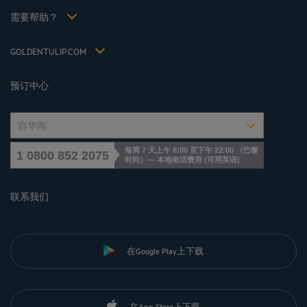
Hôtels et Inspirations
税收政策 2021
需要帮助？
常见问答
招贤纳士
联系我们
Jin Jiang International
GOLDENTULIP.COM
Cookies management
预订中心
自华南
每周 7 天上午 8:00 至下午 22:00 （巴黎
1 0800 852 2075
时间）— 本地电话费用
(
可用英语
)
联系我们
在Google Play上下载
在App Store上下载