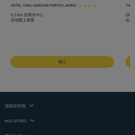
HOTEL VIRAJ SAROVAR PORTICO JAMMU
THE 
9.3 km 距离市中心
29.
在地图上查看
在地
成都酒店
峨嵋山酒店
预订
昆明酒店
巴黎酒店
仁川酒店
法律声明
上海酒店
条款和条件
台湾酒店
个人数据政策
顶级目的地
Hôtels Saint-Malo
Cookie 政策
Hôtels Lyon
Flavours Instant Benefit 通用使用条款和条件
NOS OFFRES
逍遥游优惠（含早餐）
条款和条件
会员费率
我的预订
Politiques de taxes 2023