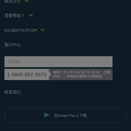
规划入住
会议和活动
Politiques de taxes 2022
Hôtels et Inspirations
税收政策 2021
需要帮助？
常见问答
招贤纳士
联系我们
Jin Jiang International
GOLDENTULIP.COM
Cookies management
预订中心
自华南
每周 7 天上午 8:00 至下午 22:00 （巴黎
1 0800 852 2075
时间）— 本地电话费用
(
可用英语
)
联系我们
在Google Play上下载