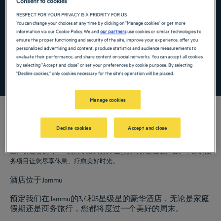
Consent to cookies
Navigate forward to interact with the calendar and select a date. Press the ques
Navigate backward to interact with the ca
RESPECT FOR YOUR PRIVACY IS A PRIORITY FOR US
You can change your choices at any time by clicking on "Manage cookies" or get more
information via our Cookie Policy. We and
our partners
use cookies or similar technologies to
ensure the proper functioning and security of the site, improve your experience, offer you
添加特惠代码
personalized advertising and content, produce statistics and audience measurements to
evaluate their performance, and share content on social networks. You can accept all cookies
by selecting "Accept and close" or set your preferences by cookie purpose. By selecting
寻找酒店
"Decline cookies," only cookies necessary for the site's operation will be placed.
Manage cookies
Decline cookies
Accept and close
我们的郁锦香酒店欢迎您来访Jammu。为您提供餐厅、泊车服务、会议
室、舒适客房等——我们尽最大努力让您获得舒适住宿体验。丰富的服
务项目让您尽享休息、疗愈美好时光。
酒店位于Jammu
预定我们在Jammu的3,4和5星级星的豪华酒店，无论是家庭
假期还是商务旅行，您都将度过一个美好的周末。