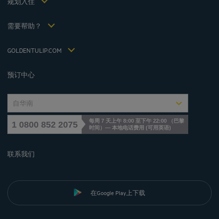
规划入住
会议和活动
Politiques de taxes 2022
Hôtels et Inspirations
税收政策 2021
需要帮助？
常见问答
招贤纳士
联系我们
Jin Jiang International
GOLDENTULIP.COM
Cookies management
预订中心
自华南
每周 7 天上午 8:00 至下午 22:00 （巴黎
1 0800 852 2075
时间）— 本地电话费用
(
可用英语
)
联系我们
在Google Play上下载