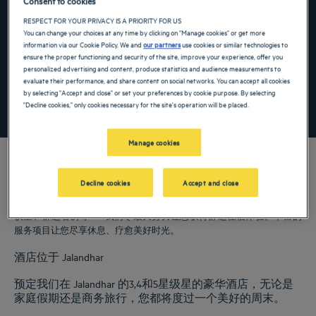
Consent to cookies
Navigate forward to interact with the calendar and select a date. Press the ques
Navigate backward to interact with the ca
RESPECT FOR YOUR PRIVACY IS A PRIORITY FOR US
You can change your choices at any time by clicking on "Manage cookies" or get more
information via our Cookie Policy. We and
our partners
use cookies or similar technologies to
ensure the proper functioning and security of the site, improve your experience, offer you
添加特惠代码
personalized advertising and content, produce statistics and audience measurements to
evaluate their performance, and share content on social networks. You can accept all cookies
by selecting "Accept and close" or set your preferences by cookie purpose. By selecting
寻找酒店
"Decline cookies," only cookies necessary for the site's operation will be placed.
Manage cookies
Decline cookies
Accept and close
我们的郁锦香酒店欢迎您来访 Jalandhar。为您提供餐厅、泊车服务、会
议室、舒适客房等——我们尽最大努力让您获得舒适住宿体验。丰富的
服务项目让您尽享休息、疗愈美好时光。
酒店位于 Jalandhar
预定我们在 Jalandhar 的3,4和5星级星的豪华酒店，无论是
家庭假期还是商务旅行，您都将度过一个美好的周末。