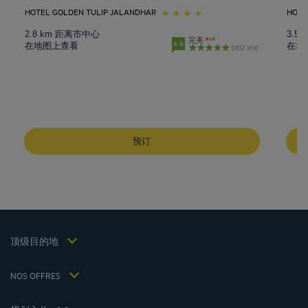
HOTEL GOLDEN TULIP JALANDHAR
HOTE
2.8 km 距离市中心
3.5
完美
4.9
在地图上查看
在地
1602 评价
成都酒店
峨嵋山酒店
预订
昆明酒店
巴黎酒店
仁川酒店
法律声明
上海酒店
条款和条件
台湾酒店
个人数据政策
顶级目的地
Hôtels Saint-Malo
Cookie 政策
Hôtels Lyon
Flavours Instant Benefit 通用使用条款和条件
NOS OFFRES
逍遥游优惠（含早餐）
条款和条件
会员费率
我的预订
Politiques de taxes 2023