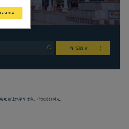
t and close
寻找酒店
ark key to get the keyboard shortcuts for changing dates.
ct a date. Press the question mark key to get the keyboard shortcuts for changing da
的服务项目让您尽享休息、疗愈美好时光。