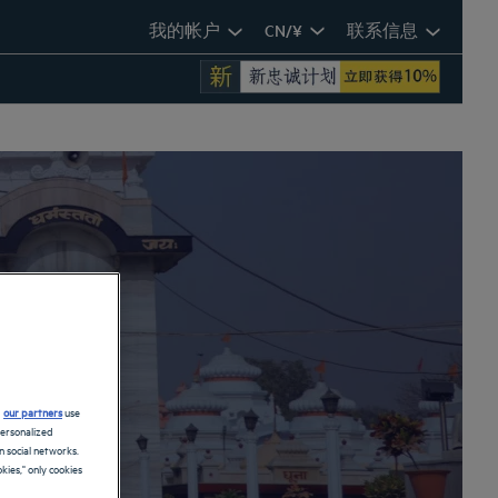
我的帐户
CN/¥
联系信息
d
our partners
use
personalized
 social networks.
kies," only cookies