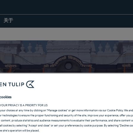
关于
Gorakhpur 酒店
cookies
YOUR PRIVACY IS A PRIORITY FOR US
your choices at any time by clicking on "Manage cookies" or get more information via our Cookie Policy. We an
返回印度页面
lar technologies to ensure the proper functioning and security of the site, improve your experience, offer you 
 content, produce statistics and audience measurements to evaluate their performance, and share content on
all cookies by selecting "Accept and close" or set your preferences by cookie purpose. By selecting "Decline coo
e site's operation will be placed.