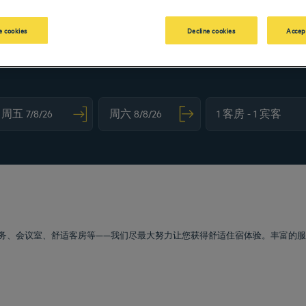
 cookies
Decline cookies
Accep
vigate forward to interact with the calendar and select a date. Press the question m
Navigate backward to interact with the calendar and sele
泊车服务、会议室、舒适客房等——我们尽最大努力让您获得舒适住宿体验。丰富