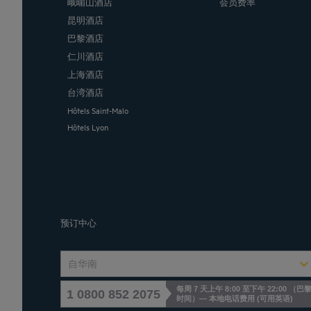
峨嵋山酒店
会员费率
昆明酒店
巴黎酒店
仁川酒店
上海酒店
台湾酒店
Hôtels Saint-Malo
Hôtels Lyon
预订中心
自华南
每周 7 天上午 8:00 至下午 22:00 （巴
1 0800 852 2075
时间）— 本地电话费用
(
可用英语
)