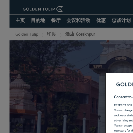
主页
目的地
餐厅
会议和活动
优惠
忠诚计划
Golden Tulip
印度
酒店 Gorakhpur
Consent to 
RESPECT FOR 
You can change 
cookies or simi
advertising and
You can accept 
necessary for th