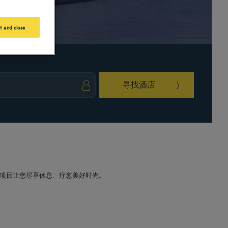
t and close
寻找酒店
ark key to get the keyboard shortcuts for changing dates.
ct a date. Press the question mark key to get the keyboard shortcuts for changing da
项目让您尽享休息、疗愈美好时光。