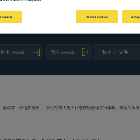
 cookies
Decline cookies
Accep
vigate forward to interact with the calendar and select a date. Press the question m
Navigate backward to interact with the calendar and sele
、会议室、舒适客房等——我们尽最大努力让您获得舒适住宿体验。丰富的服务