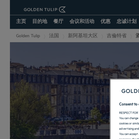
主页
目的地
餐厅
会议和活动
优惠
忠诚计划
Golden Tulip
法国
新阿基坦大区
吉倫特省
Consent to 
RESPECT FOR 
You can change 
cookies or simi
advertising and
You can accept 
necessary for th