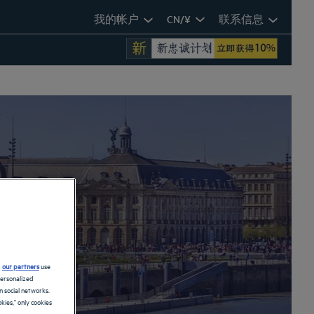
我的帐户
CN/¥
联系信息
d
our partners
use
personalized
 social networks.
kies," only cookies